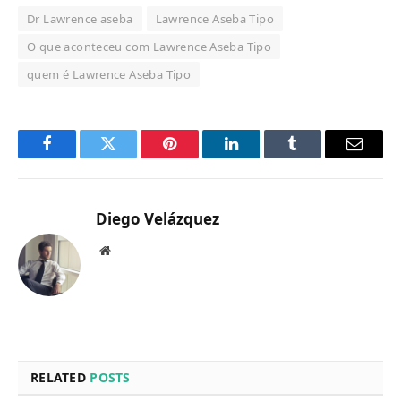
Dr Lawrence aseba
Lawrence Aseba Tipo
O que aconteceu com Lawrence Aseba Tipo
quem é Lawrence Aseba Tipo
Facebook
Twitter
Pinterest
LinkedIn
Tumblr
Email
Diego Velázquez
Website
RELATED
POSTS