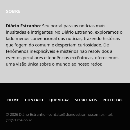
SOBRE
Diário Estranho
: Seu portal para as notícias mais
inusitadas e intrigantes! No Diário Estranho, exploramos o
lado menos convencional das notícias, trazendo histórias
que fogem do comum e despertam curiosidade. De
fenômenos inexplicáveis e mistérios não resolvidos a
eventos peculiares e tendências excêntricas, oferecemos
uma visão única sobre o mundo ao nosso redor.
HOME
CONTATO
QUEM FAZ
SOBRE NÓS
NOTÍCIAS
© 2026 Diário Estranho -
contato@diarioestranho.com.br
. - tel.
(11)91754-6532