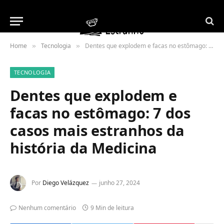
Home
Tecnologia
Dentes que explodem e facas no estômago: 7 dos casos mais estranhos da história da Medicina
»
»
TECNOLOGIA
Dentes que explodem e
facas no estômago: 7 dos
casos mais estranhos da
história da Medicina
Por
Diego Velázquez
junho 27, 2024
Nenhum comentário
9 Min de leitura