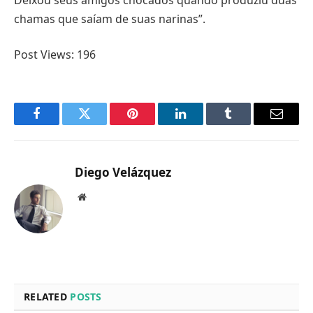
chamas que saíam de suas narinas”.
Post Views:
196
Facebook
Twitter
Pinterest
LinkedIn
Tumblr
Email
Diego Velázquez
Website
RELATED
POSTS