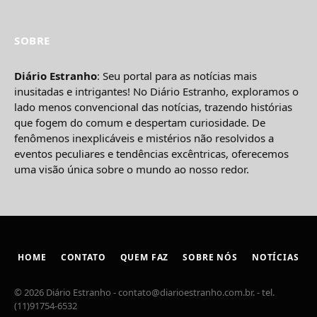
SOBRE
Diário Estranho
: Seu portal para as notícias mais
inusitadas e intrigantes! No Diário Estranho, exploramos o
lado menos convencional das notícias, trazendo histórias
que fogem do comum e despertam curiosidade. De
fenômenos inexplicáveis e mistérios não resolvidos a
eventos peculiares e tendências excêntricas, oferecemos
uma visão única sobre o mundo ao nosso redor.
HOME
CONTATO
QUEM FAZ
SOBRE NÓS
NOTÍCIAS
© 2026 Diário Estranho -
contato@diarioestranho.com.br
. - tel.
(11)91754-6532