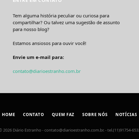
Tem alguma história peculiar ou curiosa para
compartilhar? Ou talvez uma sugestão de assunto
para nosso blog?
Estamos ansiosos para ouvir você!
Envie um e-mail para:
contato@diarioestranho.com.br
HOME
CONTATO
QUEM FAZ
SOBRE NÓS
NOTÍCIAS
© 2026 Diário Estranho -
contato@diarioestranho.com.br
. - tel.(11)91754-653