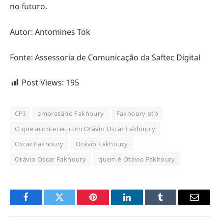
no futuro.
Autor: Antomines Tok
Fonte: Assessoria de Comunicação da Saftec Digital
Post Views:
195
CPI
empresário Fakhoury
Fakhoury ptb
O que aconteceu com Otávio Oscar Fakhoury
Oscar Fakhoury
Otávio Fakhoury
Otávio Oscar Fakhoury
quem é Otávio Fakhoury
Facebook
Twitter
Pinterest
LinkedIn
Tumblr
Email