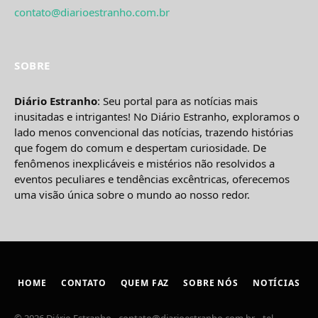
contato@diarioestranho.com.br
SOBRE
Diário Estranho
: Seu portal para as notícias mais
inusitadas e intrigantes! No Diário Estranho, exploramos o
lado menos convencional das notícias, trazendo histórias
que fogem do comum e despertam curiosidade. De
fenômenos inexplicáveis e mistérios não resolvidos a
eventos peculiares e tendências excêntricas, oferecemos
uma visão única sobre o mundo ao nosso redor.
HOME
CONTATO
QUEM FAZ
SOBRE NÓS
NOTÍCIAS
© 2026 Diário Estranho -
contato@diarioestranho.com.br
. - tel.