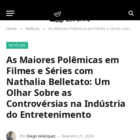
Home
Notícias
As Maiores Polêmicas em Filmes e Séries com Nathalia Belletato: Um Olhar Sobre as Controvérsias na Indústria do Entretenimento
»
»
NOTÍCIAS
As Maiores Polêmicas em
Filmes e Séries com
Nathalia Belletato: Um
Olhar Sobre as
Controvérsias na Indústria
do Entretenimento
Por
Diego Velázquez
fevereiro 27, 2024