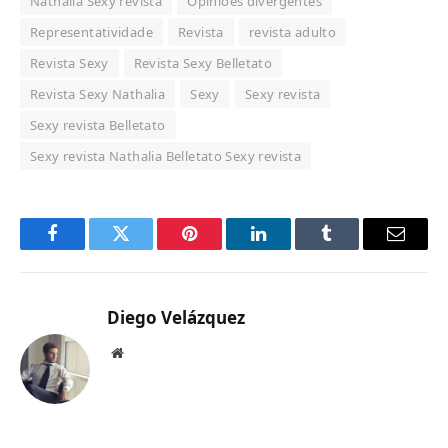
Nathalia Sexy revista
Opiniões divergentes
Representatividade
Revista
revista adulto
Revista Sexy
Revista Sexy Belletato
Revista Sexy Nathalia
Sexy
Sexy revista
Sexy revista Belletato
Sexy revista Nathalia Belletato Sexy revista
Facebook
Twitter
Pinterest
LinkedIn
Tumblr
Email
Diego Velázquez
Website